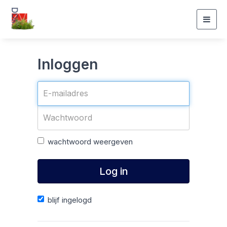
Togg
navig
Inloggen
wachtwoord weergeven
Log in
blijf ingelogd