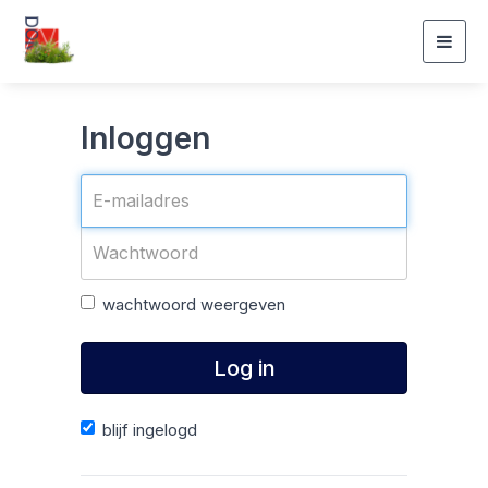
Togg
navig
Inloggen
wachtwoord weergeven
Log in
blijf ingelogd