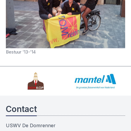
Bestuur '13-'14
Contact
USWV De Domrenner