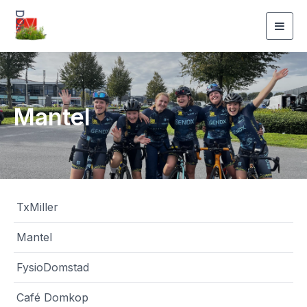
Togg
navig
Mantel
TxMiller
Mantel
FysioDomstad
Café Domkop