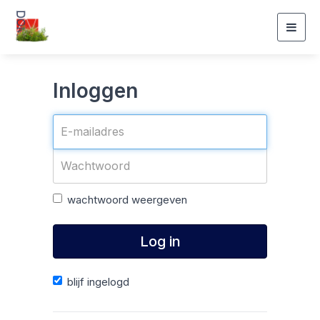
Togg
navig
Inloggen
wachtwoord weergeven
Log in
blijf ingelogd