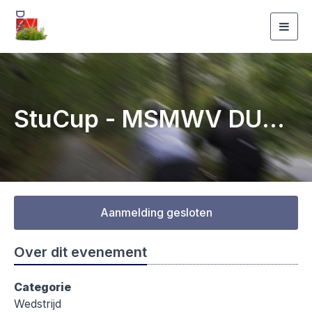
Togg
navig
StuCup - MSMWV DUTCH MOUNTAINS
Aanmelding gesloten
Over dit evenement
Categorie
Wedstrijd