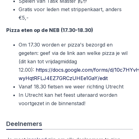
Spelen van Task Master 🛝🎊
Gratis voor leden met strippenkaart, anders
€5,-
Pizza eten op de NEB (17.30-18.30)
Om 17.30 worden er pizza's bezorgd en
gegeten: geef via de link aan welke pizza je wil
(dit kan tot vrijdagmiddag
12.00):
https://docs.google.com/forms/d/10c7HY
wyHqtRFLJ4EZ7GRCzUHEe1GaY/edit
Vanaf 18.30 fietsen we weer richting Utrecht
In Utrecht kan het feest uiteraard worden
voortgezet in de binnenstad!
Deelnemers