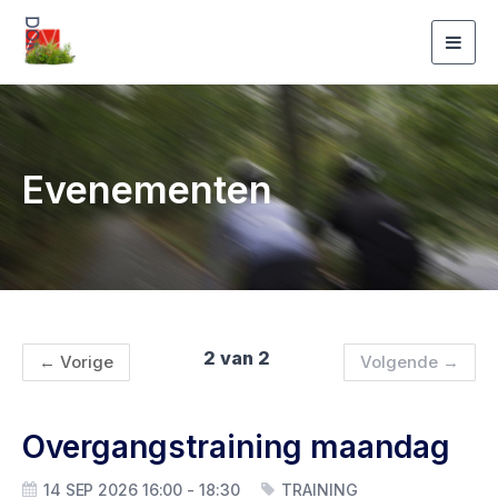
Togg
navig
Evenementen
2 van 2
←
Vorige
Volgende
→
Overgangstraining maandag
14 SEP 2026 16:00 - 18:30
TRAINING